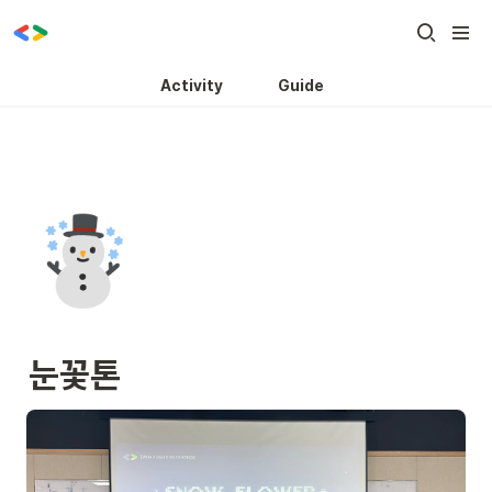
Activity
Guide
☃️
눈꽃톤