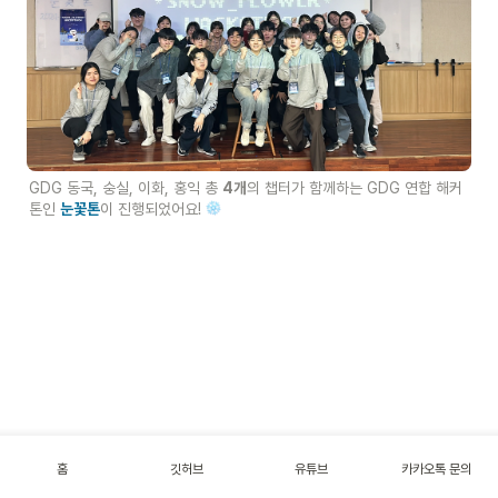
GDG 동국, 숭실, 이화, 홍익 총 
4개
의 챕터가 함께하는 GDG 연합 해커
톤인 
눈꽃톤
이 진행되었어요! 
홈
깃허브
유튜브
카카오톡 문의