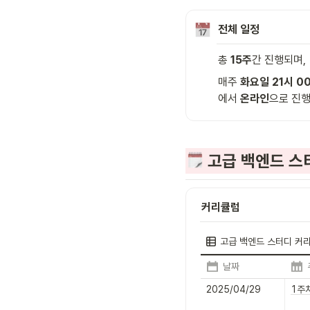
전체 일정
총 
15주
간 진행되며,
매주 
화요일 21시 00
에서 
온라인
으로 진행
 고급 백엔드 
커리큘럼
고급 백엔드 스터디 커
날짜
2025/04/29
1주