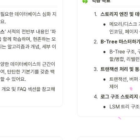
학습 목표
필요한 데이터베이스 심화 지
1
.
스토리지 엔진 및 데이
요.
•
메모리/디스크 기
널스
’ 서적의 전반부 내용인 ‘파
인코딩, 페이지
’을 함께 학습하며, 현존하는 모
2
.
B-Tree 마스터하기 (
되는 알고리즘과 개념, 세부 이
•
B-Tree 구조,
할/병합, 리밸런싱
양한 데이터베이스의 근간이 
3
.
트랜잭션 처리 및 동시
여, 탄탄한 기본기를 갖춘 백
•
할 수 있어요.
트랜잭션, 버퍼 
제어
개요 및 FAQ 섹션을 참고해
4
.
로그 구조 스토리지 (
•
LSM 트리 구조