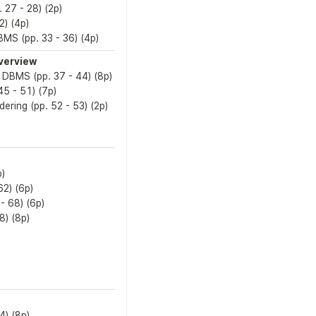
Model, Memory-Based 
DBMS, Disk-Based DBMS, 
BMS (pp. 33 - 36) (4p)
Durability
Overview
Row-Oriented, Column-
Oriented, Wide Column 
Stores, Data Layout, Data 
Files, Index Files, Primary 
Index, Buffering, 
Immutability, Ordering
Binary Search Tree (BST), 
Tree Balancing, Disk-Based 
Storage, HDD, SSD, On-
Disk Structures, B-Tree, 
Node, Leaf, Internal Node, 
B-Tree Hierarchy, Separator 
Keys, Lookup Complexity, 
Lookup Algorithm
B-Tree Key Counting, Node 
Splits, Node Merges, File 