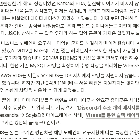
챌린징한 거 해’의 상징이었던 Kafka와 EDA, 분산락 이야기가 빠지지 않
하다는 말을 듣기 시작했고, 이제는 AI/ML과 백엔드 엔지니어링의 통합
심에는 변함없이 데이터베이스가 자리하고 있습니다. 어찌 보면 당연한 일
이 우리가 일하는 방식을 바꿔놓아도, 우리 백엔드 엔지니어들은 여전히 데이
다. JSON 상하차라는 말은 우리가 하는 일의 근원에 가까운 말일지도 
 비즈니스 도메인이 요구하는 다양한 문제를 해결하기엔 어려웠습니다. 
수 있겠죠. 2012년 NoSQL 기반 짧은 레이턴시와 무제한 확장이 가능한
을 포기해야 했습니다. 2014년 RDBMS의 장점을 취하면서도 여전히 수
니다. 한편 기존 MySQL 샤딩을 확장하여 수평 확장을 처리하는 Vites
AWS RDS는 어떨까요? RDS는 DB 자체에서 샤딩을 지원하지 않습니
니다. 하지만 지난 24년 11월 (비록 서울 리전은 지원하지는 않지만) Auro
매우 손쉽게 샤딩을 사용할 수 있게 되었습니다.
 뿐입니다. 아마 여러분들은 백엔드 엔지니어로서 앞으로 흥미로운 사례
 자주 등장하는 트위터 피드 기능 설계, ‘
Discord가 수조 개의 메시지
Cassandra → ScylaDB 마이그레이션 사례, ‘
Vitess를 통한 슬랙 데
 쿠키런 킹덤의 글(
링크
) 같이요.
S는 물론, 쿠키런 킹덤처럼 해당 도메인의 요구사항에 따른 특정한 유형