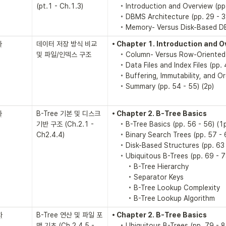
(pt.1 - Ch.1.3)
    ◦ Introduction and Overview (pp. 27 - 28) (2p)

    ◦ DBMS Architecture (pp. 29 - 32) (4p)

    ◦ Memory- Versus Disk-Based D
차
데이터 저장 방식 비교 
• Chapter 1. Introduction and 
및 파일/인덱스 구조
    ◦ Column- Versus Row-Oriented DBMS (pp. 37 - 44) (8p)

    ◦ Data Files and Index Files (pp. 45 - 51) (7p)

    ◦ Buffering, Immutability, and Ordering (pp. 52 - 53) (2p)

    ◦ Summary (pp. 54 - 55) (2p)
차
B-Tree 기본 및 디스크 
• Chapter 2. B-Tree Basics
기반 구조 (Ch.2.1 - 
    ◦ B-Tree Basics (pp. 56 - 56) (1p)

Ch2.4.4)
    ◦ Binary Search Trees (pp. 57 - 62) (6p)

    ◦ Disk-Based Structures (pp. 63 - 68) (6p)

    ◦ Ubiquitous B-Trees (pp. 69 - 78) (8p)

        ◦ B-Tree Hierarchy

        ◦ Separator Keys

        ◦ B-Tree Lookup Complexity

        ◦ B-Tree Lookup Algorithm
차
B-Tree 연산 및 파일 포
• Chapter 2. B-Tree Basics
맷 기초 (Ch.2.4.5 - 
    ◦ Ubiquitous B-Trees (pp. 79 - 84) (8p)
