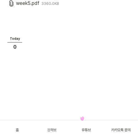
week5.pdf
3360.0KB
Today
0
홈
깃허브
유튜브
카카오톡 문의