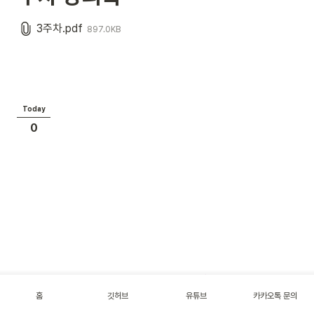
3주차.pdf
897.0KB
Today
0
홈
깃허브
유튜브
카카오톡 문의