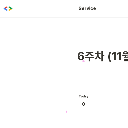
WOW CLASS
Service
6주차 (11
Today
0