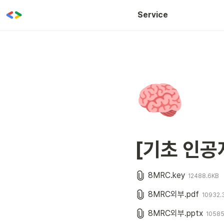
WOW CLASS
Service
🧠
[기초 인공
8MRC.key
12488.6KB
8MRC외부.pdf
10932.
8MRC외부.pptx
10585