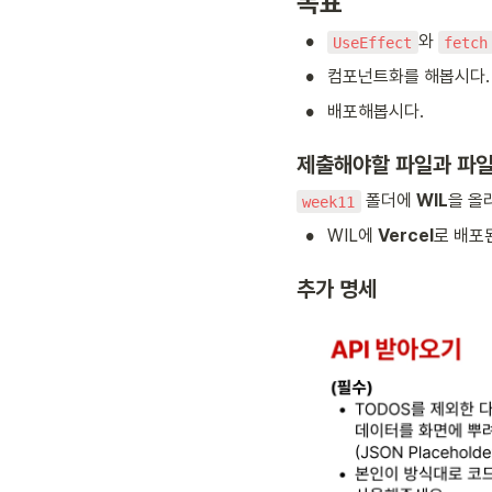
목표
•
와 
UseEffect
fetch
•
컴포넌트화를 해봅시다.
•
배포해봅시다.
제출해야할 파일과 파일
 폴더에 
WIL
을 올
week11
•
WIL에
 Vercel
로 배포
추가 명세