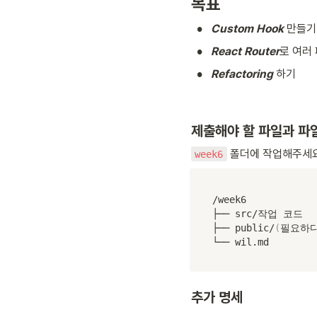
목표
•
Custom Hook 
만들기
•
React Router
로 여러
•
Refactoring
 하기
제출해야 할 파일과 파
 폴더에 작업해주세요
week6
/week6

├── src/작업 코드

├── public/
(
필요하
└── wil.md
추가 명세