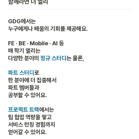
함께라면 더 멀리
GDG에서는

누구에게나 배움의 기회를 제공해요.
FE · BE · Mobile · AI 등

매 학기 열리는

다양한 분야의 
정규 스터디
는 물론,
파트 스터디
로

한 분야에 더 집중해서

파트 멤버들과 

공부할 수 있어요.
프로젝트 트랙
에서는

팀 협업 역량을 쌓고

서비스 런칭 경험까지

얻어갈 수 있어요.