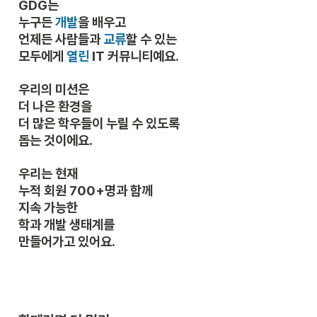
GDG는

누구든 
개발
을 배우고

언제든 사람들과 
교류
할 수 있는

모두에게 
열린
 IT 커뮤니티예요.
우리의 미션은

더 나은 환경을

더 많은 학우들이 누릴 수 있도록

돕는 것이에요.
우리는 현재

누적 회원 700+명과 함께

지속 가능한

학과 개발 생태계를

만들어가고 있어요.